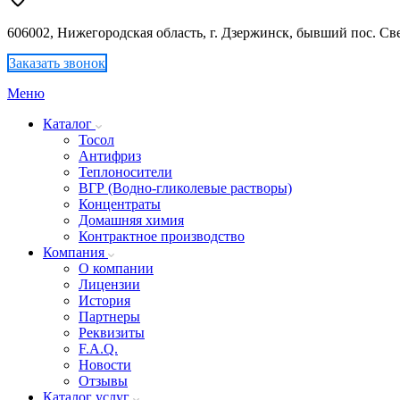
606002, Нижегородская область, г. Дзержинск, бывший пос. Све
Заказать звонок
Меню
Каталог
Тосол
Антифриз
Теплоносители
ВГР (Водно-гликолевые растворы)
Концентраты
Домашняя химия
Контрактное производство
Компания
О компании
Лицензии
История
Партнеры
Реквизиты
F.A.Q.
Новости
Отзывы
Каталог услуг