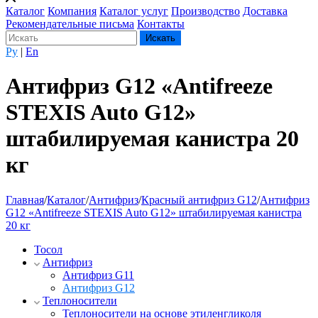
Каталог
Компания
Каталог услуг
Производство
Доставка
Рекомендательные письма
Контакты
Ру
|
En
Антифриз G12 «Antifreeze
STEXIS Auto G12»
штабилируемая канистра 20
кг
Главная
/
Каталог
/
Антифриз
/
Красный антифриз G12
/
Антифриз
G12 «Antifreeze STEXIS Auto G12» штабилируемая канистра
20 кг
Тосол
Антифриз
Антифриз G11
Антифриз G12
Теплоносители
Теплоносители на основе этиленгликоля