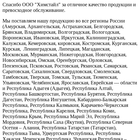
Спасибо ООО "Химстайл" за отличное качество продукции и
превосходное обслуживание.
Мы поставляем нашу продукцию во все регионы России
(Амурская, Архангельская, Астраханская, Белгородская,
Брянская, Владимирская, Волгоградская, Вологодская,
Воронежская, Ивановская, Иркутская, Калининградская,
Калужская, Кемеровская, кировская, Костромская, Курганская,
Курская, Ленинградская, Липецкая, Магаданская,
Московская, Мурманская, Нижегородская, Новгородская,
Новосибирская, Омская, Оренбургская, Орловская,
Пензенская, Псковская, Ростовская, Рязанская, Самарская,
Саратовская, Сахалинская, Свердловская, Смоленская,
Тамбовская, Тверская, Томская, Тульская, Тюменская,
Ульяновская, Челябинская, Ярославская, Еврейская — области
и Республика Адыгея (Адыгея), Республика Алтай,
Республика Башкортостан, Республика Бурятия, Республика
Дагестан, Республика Ингушетия, Кабардино-Балкарская
Республика, Республика Калмыкия, Карачаево-Черкесская
Республика, Республика Карелия, Республика Коми,
Республика Крым, Республика Марий Эл, Республика
Мордовия, Республика Саха (Якутия), Республика Северная
Осетия – Алания, Республика Татарстан (Татарстан),
Республика Тыва, Удмуртская Республика, Республика
Хакасия, Чеченская Республика, Чувашская Республика –