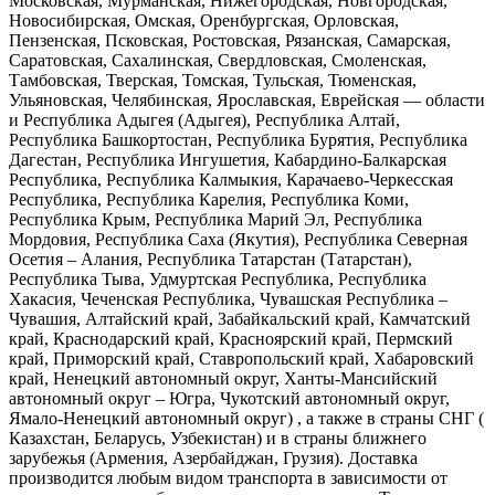
Московская, Мурманская, Нижегородская, Новгородская,
Новосибирская, Омская, Оренбургская, Орловская,
Пензенская, Псковская, Ростовская, Рязанская, Самарская,
Саратовская, Сахалинская, Свердловская, Смоленская,
Тамбовская, Тверская, Томская, Тульская, Тюменская,
Ульяновская, Челябинская, Ярославская, Еврейская — области
и Республика Адыгея (Адыгея), Республика Алтай,
Республика Башкортостан, Республика Бурятия, Республика
Дагестан, Республика Ингушетия, Кабардино-Балкарская
Республика, Республика Калмыкия, Карачаево-Черкесская
Республика, Республика Карелия, Республика Коми,
Республика Крым, Республика Марий Эл, Республика
Мордовия, Республика Саха (Якутия), Республика Северная
Осетия – Алания, Республика Татарстан (Татарстан),
Республика Тыва, Удмуртская Республика, Республика
Хакасия, Чеченская Республика, Чувашская Республика –
Чувашия, Алтайский край, Забайкальский край, Камчатский
край, Краснодарский край, Красноярский край, Пермский
край, Приморский край, Ставропольский край, Хабаровский
край, Ненецкий автономный округ, Ханты-Мансийский
автономный округ – Югра, Чукотский автономный округ,
Ямало-Ненецкий автономный округ) , а также в страны СНГ (
Казахстан, Беларусь, Узбекистан) и в страны ближнего
зарубежья (Армения, Азербайджан, Грузия). Доставка
производится любым видом транспорта в зависимости от